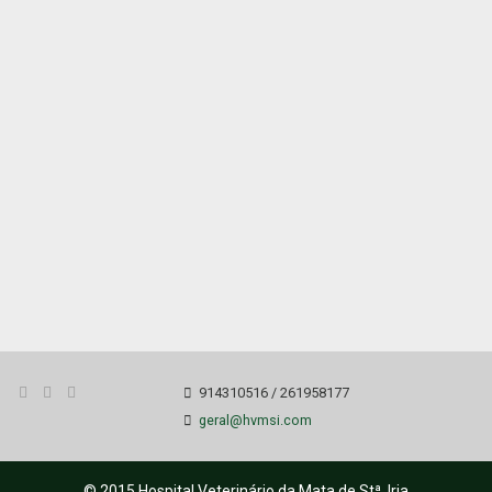
914310516 / 261958177
geral@hvmsi.com
© 2015 Hospital Veterinário da Mata de Stª. Iria